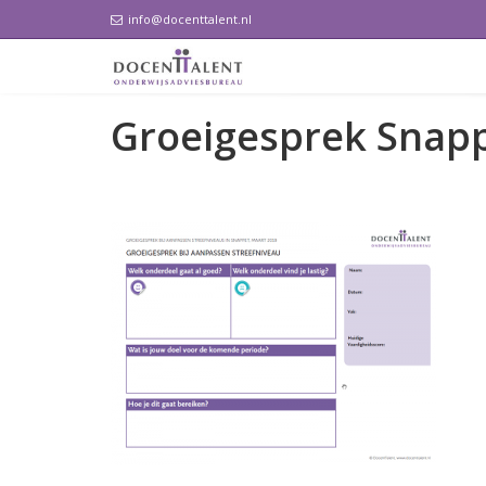
info@docenttalent.nl
Groeigesprek Snap