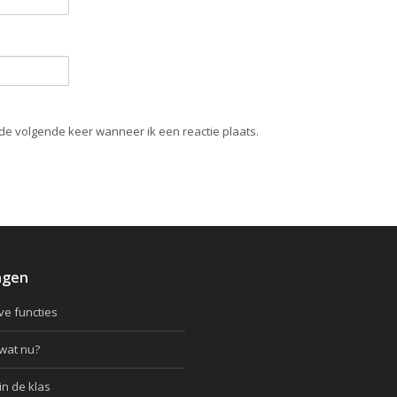
de volgende keer wanneer ik een reactie plaats.
ngen
ve functies
wat nu?
in de klas