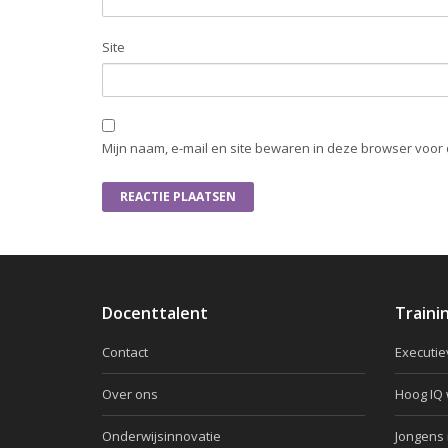
Site
Mijn naam, e-mail en site bewaren in deze browser voor 
Docenttalent
Traini
Contact
Executie
Over ons
Hoog IQ 
Onderwijsinnovatie
Jongens 