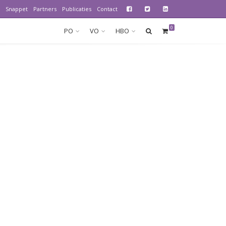
Snappet
Partners
Publicaties
Contact
0
PO
VO
HBO