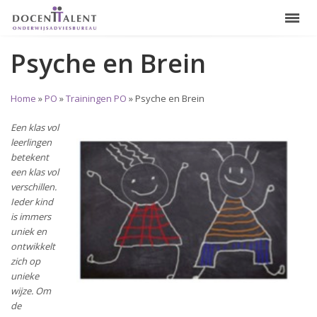
Psyche en Brein
Home
»
PO
»
Trainingen PO
»
Psyche en Brein
Een klas vol
leerlingen
betekent
een klas vol
verschillen.
Ieder kind
is immers
uniek en
ontwikkelt
zich op
unieke
wijze. Om
de