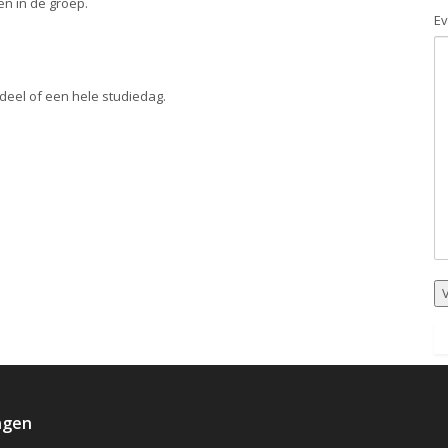
en in de groep.
Ev
deel of een hele studiedag.
ngen