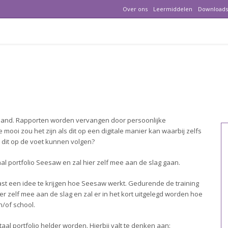
Over ons
Leermiddelen
Downloads
sland. Rapporten worden vervangen door persoonlijke
mooi zou het zijn als dit op een digitale manier kan waarbij zelfs
 dit op de voet kunnen volgen?
aal portfolio Seesaw en zal hier zelf mee aan de slag gaan.
ast een idee te krijgen hoe Seesaw werkt. Gedurende de training
er zelf mee aan de slag en zal er in het kort uitgelegd worden hoe
n/of school.
aal portfolio helder worden. Hierbij valt te denken aan: