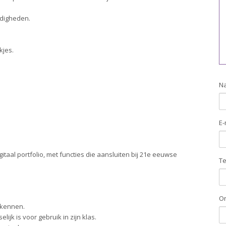
rdigheden.
kjes.
N
E-
itaal portfolio, met functies die aansluiten bij 21e eeuwse
T
O
rkennen.
lijk is voor gebruik in zijn klas.