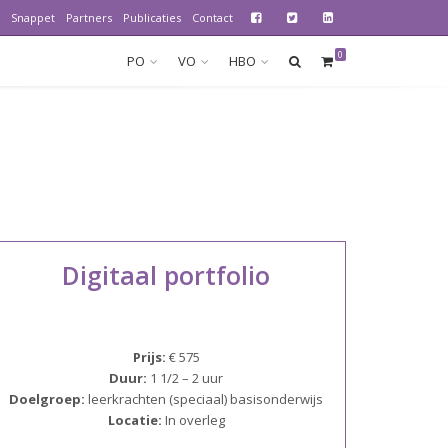
Snappet
Partners
Publicaties
Contact
0
PO
VO
HBO
Digitaal portfolio
Prijs:
€ 575
Duur:
1 1/2 – 2 uur
Doelgroep:
leerkrachten (speciaal) basisonderwijs
Locatie:
In overleg