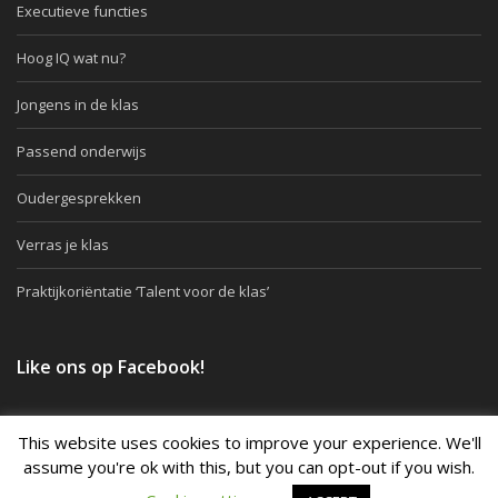
Executieve functies
Hoog IQ wat nu?
Jongens in de klas
Passend onderwijs
Oudergesprekken
Verras je klas
Praktijkoriëntatie ‘Talent voor de klas’
Like ons op Facebook!
This website uses cookies to improve your experience. We'll
assume you're ok with this, but you can opt-out if you wish.
Copyright © 2006 - 2026 Docenttalent. -
Algemene voorwaarden
-