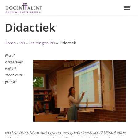
Didactiek
Home
»
PO
»
Trainingen PO
»
Didactiek
Goed
onderwijs
valt of
staat met
goede
leerkrachten. Maar wat typeert een goede leerkracht? Uitstekende