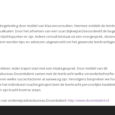
begeleiding door middel van klassenconsulten. Hiermee ontdekt de leerkr
 valkuilen. Door het afnemen van een scan (kijkwijzer) beoordeeld de beg
dachtspunten er zijn. Iedere consult bestaat uit een voorgesprek, observ
ierin worden tips en adviezen uitgewisseld om het gewenste leerkrachtge
prekken. Ieder traject start met een intakegesprek. Door middel van dit
bureau Docenttalent samen met de leerkracht welke veranderbehoefte e
ren welke succesfactoren al aanwezig zijn. Vervolgens bespreken we h
het individueel coachingstraject leert de leerkracht persoonlijke kwalitei
 zijn kracht komt te staan.
en van onderwijsadviesbureau Docenttalent:
http://www.docenttalent.nl