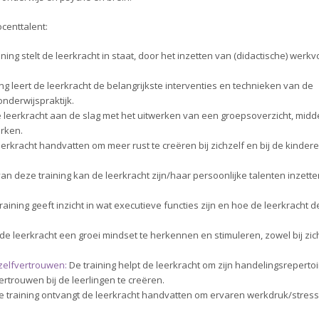
centtalent:
ning stelt de leerkracht in staat, door het inzetten van (didactische) werk
ing leert de leerkracht de belangrijkste interventies en technieken van de
nderwijspraktijk.
de leerkracht aan de slag met het uitwerken van een groepsoverzicht, midd
erken.
eerkracht handvatten om meer rust te creëren bij zichzelf en bij de kindere
an deze training kan de leerkracht zijn/haar persoonlijke talenten inzett
raining geeft inzicht in wat executieve functies zijn en hoe de leerkracht 
t de leerkracht een groei mindset te herkennen en stimuleren, zowel bij zic
zelfvertrouwen:
De training helpt de leerkracht om zijn handelingsrepertoir
trouwen bij de leerlingen te creëren.
e training ontvangt de leerkracht handvatten om ervaren werkdruk/stress