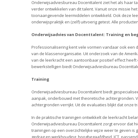
Onderwijsadviesbureau Docenttalent ziet het als haar taa
verder ontwikkelen van dit talent. Vanuit onze missie h
toonaangevende leermiddelen ontwikkeld. Ook deze leerm
onderwijspraktijk en (zelf) uitvoerig getest. Alle produc
Onderwijsadvies van Docenttalent: Training en b
Professionalisering kent vele vormen vandaar ook een di
van de klassenorganisatie. Uit onderzoek van de Ameri
van de leerkracht een aantoonbaar positief effect heef
bewerkstelligen biedt Onderwijsadviesbureau Docenttalen
Training
Onderwijsadviesbureau Docenttalent biedt gespecialisee
aanpak, onderbouwd met theoretische achtergronden. V
achtergronden verrijkt. Uit de evaluaties blijkt dat onz
In de praktische trainingen ontwikkelt de leerkracht bela
Onderwijsadviesbureau Docenttalent zorgt ervoor dat hi
trainingen op een overzichtelijke wijze weer te geven is
gedrag en werkhouding, hoogbegaafdheid, ICT, passend 