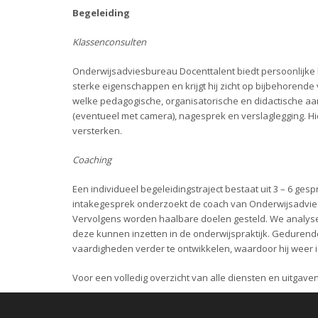
Begeleiding
Klassenconsulten
Onderwijsadviesbureau Docenttalent biedt persoonlijke 
sterke eigenschappen en krijgt hij zicht op bijbehorende
welke pedagogische, organisatorische en didactische aan
(eventueel met camera), nagesprek en verslaglegging. H
versterken.
Coaching
Een individueel begeleidingstraject bestaat uit 3 – 6 ges
intakegesprek onderzoekt de coach van Onderwijsadvies
Vervolgens worden haalbare doelen gesteld. We analyse
deze kunnen inzetten in de onderwijspraktijk. Gedurende 
vaardigheden verder te ontwikkelen, waardoor hij weer in
Voor een volledig overzicht van alle diensten en uitgav