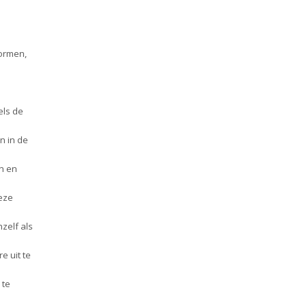
vormen,
els de
n in de
en en
deze
hzelf als
e uit te
 te