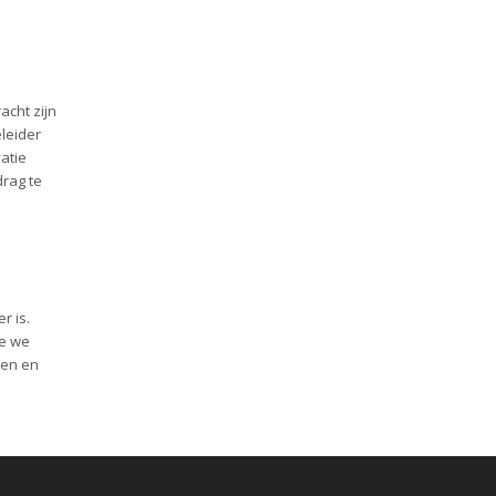
acht zijn
eleider
atie
drag te
r is.
oe we
ten en