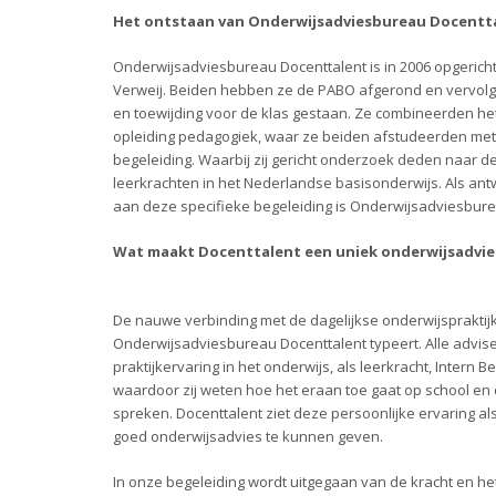
Het ontstaan van Onderwijsadviesbureau Docentt
Onderwijsadviesbureau Docenttalent is in 2006 opgericht
Verweij. Beiden hebben ze de PABO afgerond en vervolge
en toewijding voor de klas gestaan. Ze combineerden het
opleiding pedagogiek, waar ze beiden afstudeerden met al
begeleiding. Waarbij zij gericht onderzoek deden naar d
leerkrachten in het Nederlandse basisonderwijs. Als a
aan deze specifieke begeleiding is Onderwijsadviesbure
Wat maakt Docenttalent een uniek onderwijsadvi
De nauwe verbinding met de dagelijkse onderwijspraktijk
Onderwijsadviesbureau Docenttalent typeert. Alle advi
praktijkervaring in het onderwijs, als leerkracht, Intern B
waardoor zij weten hoe het eraan toe gaat op school en d
spreken. Docenttalent ziet deze persoonlijke ervaring 
goed onderwijsadvies te kunnen geven.
In onze begeleiding wordt uitgegaan van de kracht en het