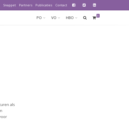
Snappet
Partners
Publicaties
Contact
0
PO
VO
HBO
turen als
in
voor