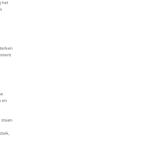
j het
ns
sterken
gement
he
n en
 staan.
ctiek,