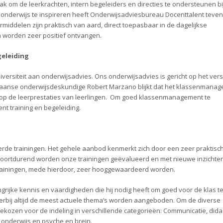
k om de leerkrachten, intern begeleiders en directies te ondersteunen bi
et onderwijs te inspireren heeft Onderwijsadviesbureau Docenttalent teve
iddelen zijn praktisch van aard, direct toepasbaar in de dagelijkse
ten worden zeer positief ontvangen.
egeleiding
versiteit aan onderwijsadvies. Ons onderwijsadvies is gericht op het ver
kaanse onderwijsdeskundige Robert Marzano blijkt dat het klassenmana
t op de leerprestaties van leerlingen. Om goed klassenmanagement te
t training en begeleiding.
rde trainingen. Het gehele aanbod kenmerkt zich door een zeer praktisc
oortdurend worden onze trainingen geëvalueerd en met nieuwe inzichte
e trainingen, mede hierdoor, zeer hooggewaardeerd worden.
ngrijke kennis en vaardigheden die hij nodig heeft om goed voor de klas te
erbij altijd de meest actuele thema’s worden aangeboden. Om de diverse
 gekozen voor de indeling in verschillende categorieën: Communicatie, dida
onderwijs en psyche en brein.