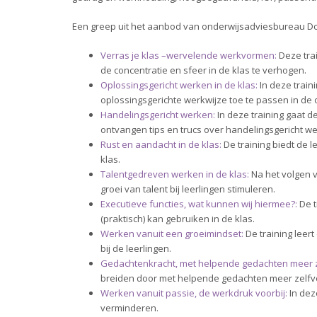
Een greep uit het aanbod van onderwijsadviesbureau Do
Verras je klas –wervelende werkvormen:
Deze trai
de concentratie en sfeer in de klas te verhogen.
Oplossingsgericht werken in de klas:
In deze train
oplossingsgerichte werkwijze toe te passen in de o
Handelingsgericht werken:
In deze training gaat 
ontvangen tips en trucs over handelingsgericht w
Rust en aandacht in de klas:
De training biedt de l
klas.
Talentgedreven werken in de klas:
Na het volgen v
groei van talent bij leerlingen stimuleren.
Executieve functies, wat kunnen wij hiermee?:
De t
(praktisch) kan gebruiken in de klas.
Werken vanuit een groeimindset:
De training leer
bij de leerlingen.
Gedachtenkracht, met helpende gedachten meer 
breiden door met helpende gedachten meer zelfver
Werken vanuit passie, de werkdruk voorbij:
In dez
verminderen.