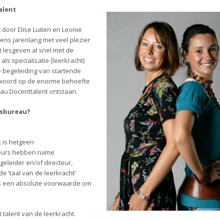
alent
 door Elise Luiten en Leonie
ns jarenlang met veel plezier
 lesgeven al snel met de
s specialisatie (leerkracht)
e begeleiding van startende
ntwoord op de enorme behoefte
au Docenttalent ontstaan.
esbureau?
 is hetgeen
seurs hebben ruime
egeleider en/of directeur,
e ‘taal van de leerkracht’
als een absolute voorwaarde om
 talent van de leerkracht.