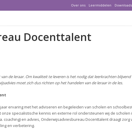
Over ons
Leermiddelen
Downloads
reau Docenttalent
ten
t van de leraar. Om kwaliteit te leveren is het nodig dat leerkrachten blijvend
ijsadvies moet zich dus richten op het handelen van de leraar in de les.
ent
jaar ervaring met het adviseren en begeleiden van scholen en schoolbes
 onze specialistische kennis en externe rol ondersteunen wij de scholen 
o.a. coaching) en advies, Onderwijsadviesbureau Docenttalent draagt zorg 
ling en verbetering.